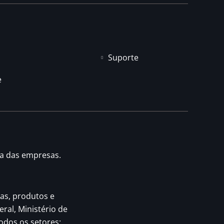
Suporte
e
ia das empresas.
as, produtos e
eral, Ministério de
odos os setores: