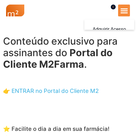
0
Renovação Farmác
Adquirir Acesso
Conteúdo exclusivo para
Iniciar sessão
assinantes do
Portal do
Cliente M2Farma
.
👉
ENTRAR no Portal do Cliente M2
⭐ Facilite o dia a dia em sua farmácia!