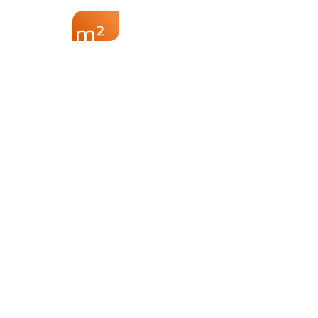
Sobre a M2
Re
I