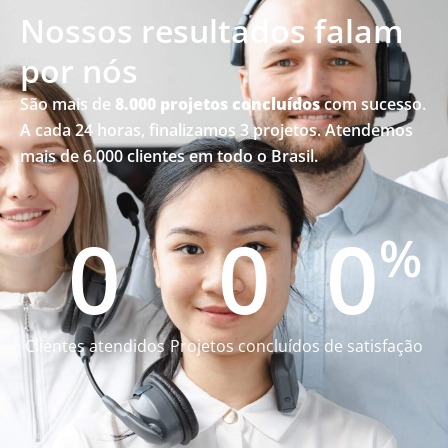
Nossos resultados falam
por nós
São mais de
8.000 projetos concluídos
com sucesso.
A cada 24 horas, finalizamos 3 projetos. Atendemos
mais de 6.000 clientes em todo o Brasil.
0
0
0
%
Clientes atendidos
Projetos concluídos
de satisfação