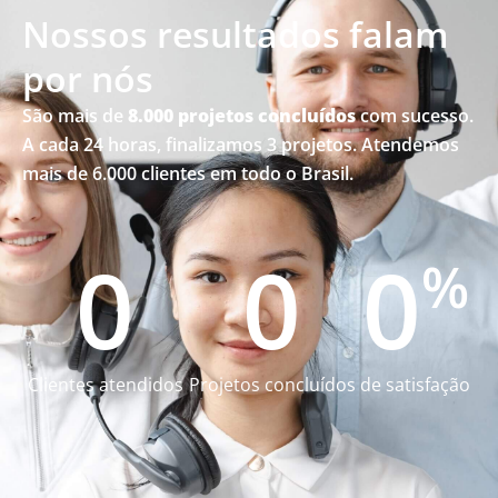
Nossos resultados falam
por nós
São mais de
8.000 projetos concluídos
com sucesso.
A cada 24 horas, finalizamos 3 projetos. Atendemos
mais de 6.000 clientes em todo o Brasil.
0
0
0
%
Clientes atendidos
Projetos concluídos
de satisfação