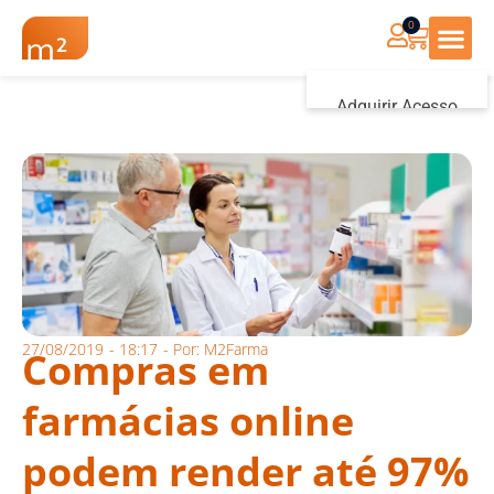
0
Renovação Farmác
Adquirir Acesso
Iniciar sessão
27/08/2019
-
18:17
- Por:
M2Farma
Compras em
farmácias online
podem render até 97%