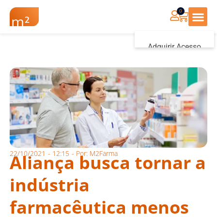
0
Renovação Farmác
Adquirir Acesso
Iniciar sessão
22/10/2021
-
12:15
- Por:
M2Farma
Aliança busca tornar a
indústria
farmacêutica menos