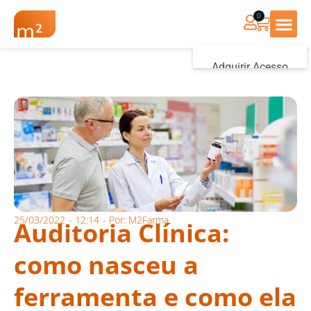
0
Renovação Farmác
Adquirir Acesso
Iniciar sessão
25/03/2022
-
12:14
- Por:
M2Farma
Auditoria Clínica:
como nasceu a
ferramenta e como ela