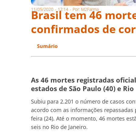
11/05/2020
-
12:14
- Por:
M2Farma
Brasil tem 46 morte
confirmados de co
Sumário
As 46 mortes registradas ofici
estados de São Paulo (40) e Rio 
Subiu para 2.201 o número de casos conf
acordo com as informações repassadas p
feira (24). Até o momento, 46 mortes es
seis no Rio de Janeiro.