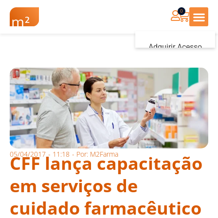
0
Renovação Farmác
Adquirir Acesso
Iniciar sessão
05/04/2017
-
11:18
- Por:
M2Farma
CFF lança capacitação
em serviços de
cuidado farmacêutico