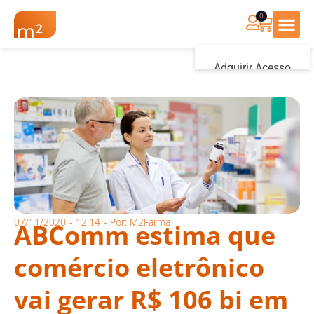
0
Renovação Farmác
Adquirir Acesso
Iniciar sessão
07/11/2020
-
12:14
- Por:
M2Farma
ABComm estima que
comércio eletrônico
vai gerar R$ 106 bi em