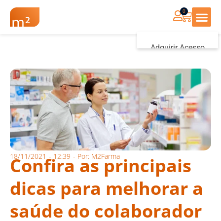
0
Renovação Farmác
Adquirir Acesso
Iniciar sessão
18/11/2021
-
12:39
- Por:
M2Farma
Confira as principais
dicas para melhorar a
saúde do colaborador