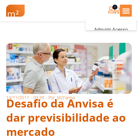
0
Renovação Farmác
Adquirir Acesso
Iniciar sessão
14/11/2017
-
09:39
- Por:
M2Farma
Desafio da Anvisa é
dar previsibilidade ao
mercado