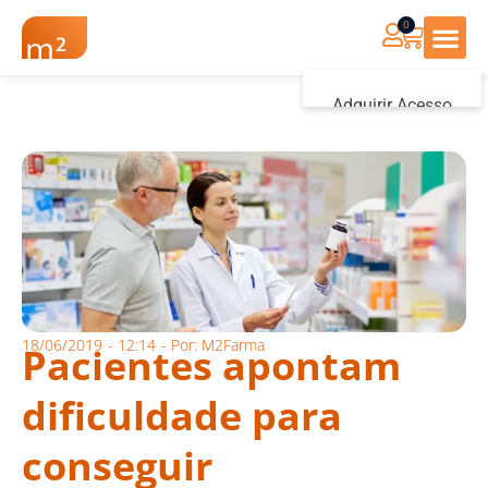
0
Renovação Farmác
Adquirir Acesso
Iniciar sessão
18/06/2019
-
12:14
- Por:
M2Farma
Pacientes apontam
dificuldade para
conseguir