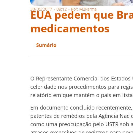
30/05/2017
-
09:12
- Por:
M2Farma
EUA pedem que Bras
medicamentos
Sumário
O Representante Comercial dos Estados U
celeridade nos procedimentos para regi
relatório em que mantém o país em lista 
Em documento concluído recentemente, q
patentes de remédios pela Agência Nacion
como uma preocupação pelo USTR sob a a
atrasos excessivos de registros para no