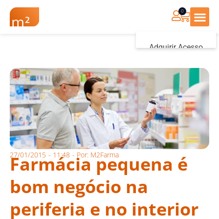
0
Renovação Farmác
Adquirir Acesso
Iniciar sessão
27/01/2015
-
11:48
- Por:
M2Farma
Farmácia pequena é
bom negócio na
periferia e no interior