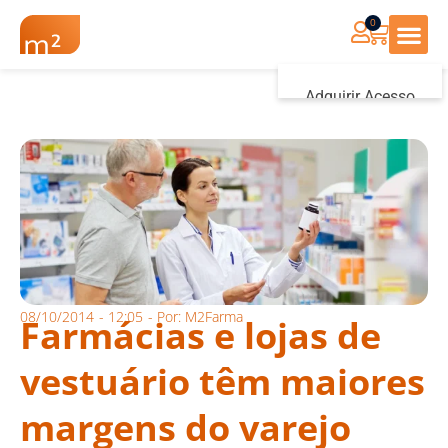
0
Renovação Farmác
Adquirir Acesso
Iniciar sessão
08/10/2014
-
12:05
- Por:
M2Farma
Farmácias e lojas de
vestuário têm maiores
margens do varejo