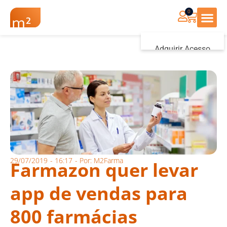
0
Renovação Farmác
Adquirir Acesso
Iniciar sessão
29/07/2019
-
16:17
- Por:
M2Farma
Farmazon quer levar
app de vendas para
800 farmácias