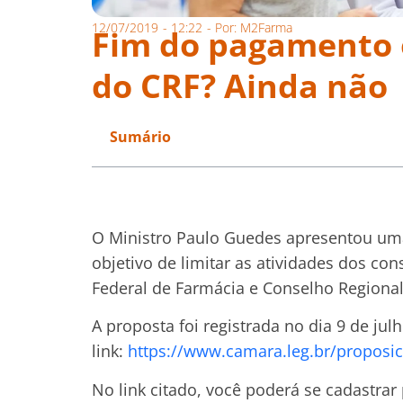
12/07/2019
-
12:22
- Por:
M2Farma
Fim do pagamento 
do CRF? Ainda não
Sumário
O Ministro Paulo Guedes apresentou um
objetivo de limitar as atividades dos con
Federal de Farmácia e Conselho Regional
A proposta foi registrada no dia 9 de ju
link:
https://www.camara.leg.br/propos
No link citado, você poderá se cadastra