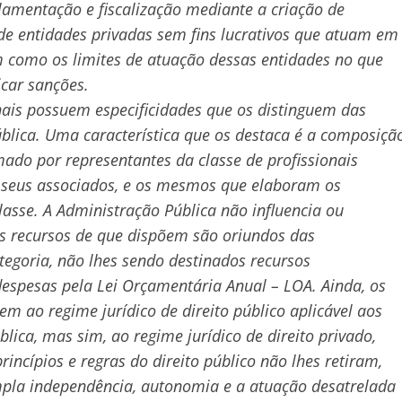
ulamentação e fiscalização mediante a criação de
 de entidades privadas sem fins lucrativos que atuam em
 como os limites de atuação dessas entidades no que
icar sanções.
onais possuem especificidades que os distinguem das
ública. Uma característica que os destaca é a composiçã
ado por representantes da classe de profissionais
or seus associados, e os mesmos que elaboram os
asse. A Administração Pública não influencia ou
os recursos de que dispõem são oriundos das
tegoria, não lhes sendo destinados recursos
espesas pela Lei Orçamentária Anual – LOA. Ainda, os
m ao regime jurídico de direito público aplicável aos
lica, mas sim, ao regime jurídico de direito privado,
ncípios e regras do direito público não lhes retiram,
ampla independência, autonomia e a atuação desatrelada