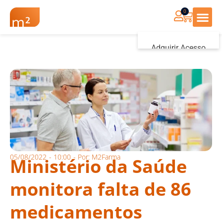
0
Renovação Farmác
Adquirir Acesso
Iniciar sessão
05/08/2022
-
10:00
- Por:
M2Farma
Ministério da Saúde
monitora falta de 86
medicamentos