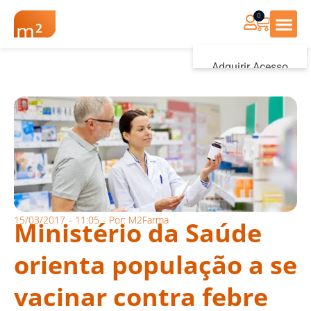
0
Renovação Farmác
Adquirir Acesso
Iniciar sessão
15/03/2017
-
11:05
- Por:
M2Farma
Ministério da Saúde
orienta população a se
vacinar contra febre