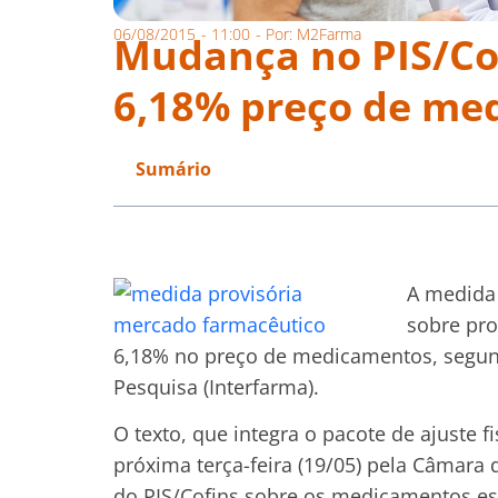
06/08/2015
-
11:00
- Por:
M2Farma
Mudança no PIS/Co
6,18% preço de me
Sumário
A medida 
sobre pr
6,18% no preço de medicamentos, segund
Pesquisa (Interfarma).
O texto, que integra o pacote de ajuste f
próxima terça-feira (19/05) pela Câmara
do PIS/Cofins sobre os medicamentos es