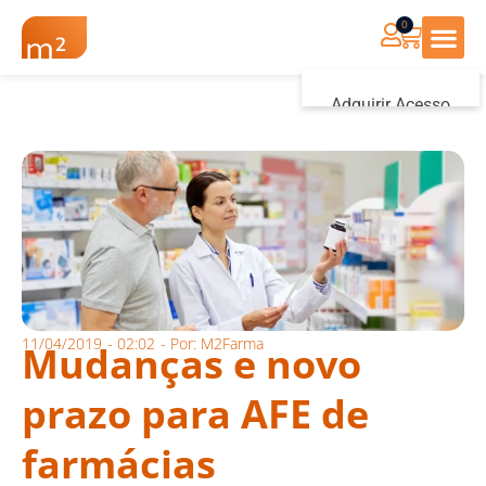
0
Renovação Farmác
Adquirir Acesso
Iniciar sessão
11/04/2019
-
02:02
- Por:
M2Farma
Mudanças e novo
prazo para AFE de
farmácias