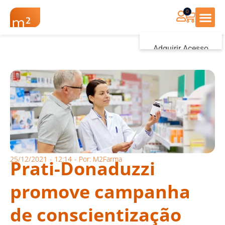
0
Renovação Farmác
Adquirir Acesso
Iniciar sessão
25/12/2021
-
12:14
- Por:
M2Farma
Prati-Donaduzzi
promove campanha
de conscientização