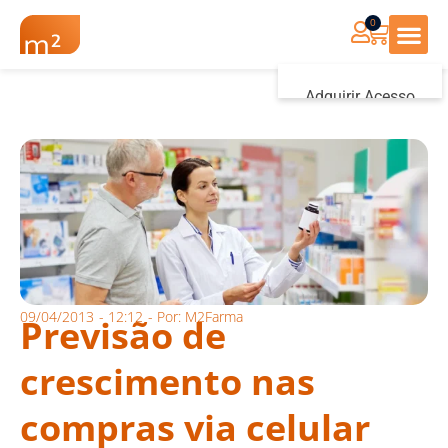
0
Renovação Farmác
Adquirir Acesso
Iniciar sessão
09/04/2013
-
12:12
- Por:
M2Farma
Previsão de
crescimento nas
compras via celular