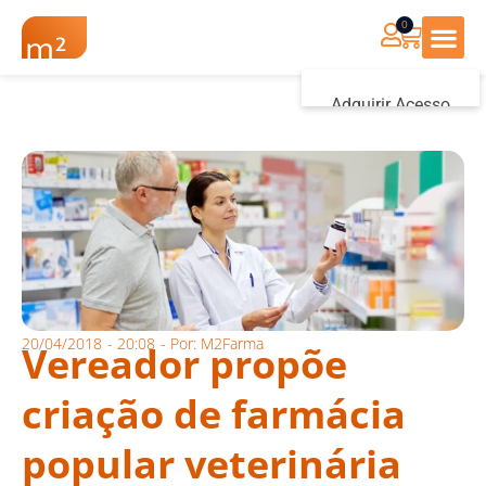
0
Renovação Farmác
Adquirir Acesso
Iniciar sessão
20/04/2018
-
20:08
- Por:
M2Farma
Vereador propõe
criação de farmácia
popular veterinária