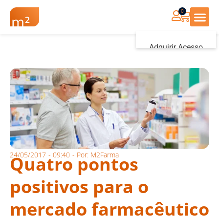
0
Renovação Farmác
Adquirir Acesso
Iniciar sessão
24/05/2017
-
09:40
- Por:
M2Farma
Quatro pontos
positivos para o
mercado farmacêutico