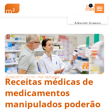
0
Renovação Farmác
Adquirir Acesso
Iniciar sessão
25/04/2017
-
11:15
- Por:
M2Farma
Receitas médicas de
medicamentos
manipulados poderão