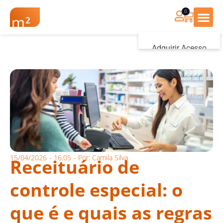
0
Renovação Farmác
Adquirir Acesso
Iniciar sessão
15/04/2026
-
16:05
- Por:
Camila Silva
Receituário de
controle especial: o
que é e quais as regras