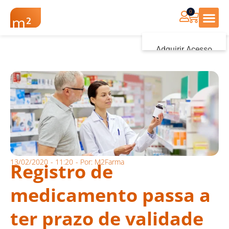
0
Renovação Farmác
Adquirir Acesso
Iniciar sessão
13/02/2020
-
11:20
- Por:
M2Farma
Registro de
medicamento passa a
ter prazo de validade