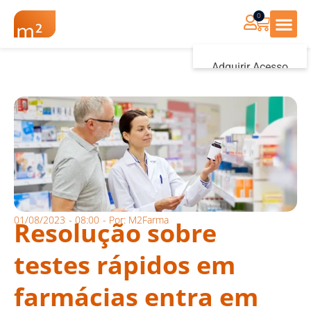
0
Renovação Farmác
Adquirir Acesso
Iniciar sessão
01/08/2023
-
08:00
- Por:
M2Farma
Resolução sobre
testes rápidos em
farmácias entra em