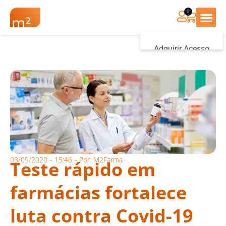
0
Renovação Farmác
Adquirir Acesso
Iniciar sessão
03/09/2020
-
15:46
- Por:
M2Farma
Teste rápido em
farmácias fortalece
luta contra Covid-19