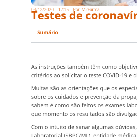
03/12/2020
-
12:15
- Por:
M2Farma
Testes de coronavír
Sumário
As instruções também têm como objetivo 
critérios ao solicitar o teste COVID-19 
Muitas são as orientações que os especi
sobre os cuidados e prevenção da prop
sabem é como são feitos os exames labo
que momento os resultados são divulgad
Com o intuito de sanar algumas dúvidas, 
Laboratorial (SBPC/ML), entidade médica 