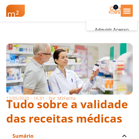
0
Renovação Farmác
Adquirir Acesso
Iniciar sessão
12/05/2020
-
16:31
- Por:
M2Farma
Tudo sobre a validade
das receitas médicas
Sumário