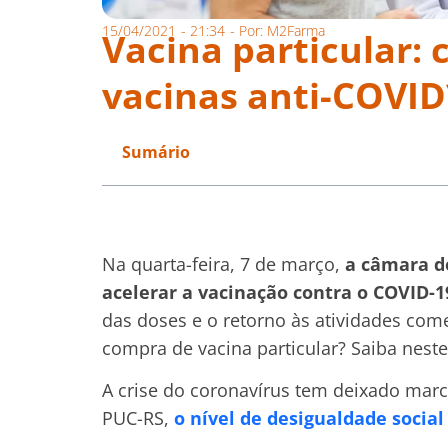
15/04/2021
-
21:34
- Por:
M2Farma
Vacina particular: 
vacinas anti-COVID
Sumário
Na quarta-feira, 7 de março,
a câmara d
acelerar a vacinação contra o COVID-1
das doses e o retorno às atividades com
compra de vacina particular? Saiba neste 
A crise do coronavírus tem deixado marc
PUC-RS,
o nível de desigualdade socia