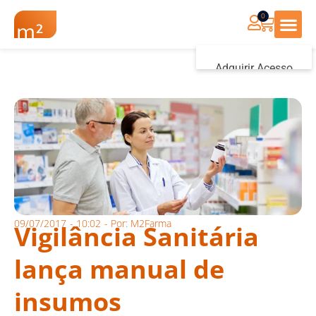
0
Renovação Farmác
Adquirir Acesso
Iniciar sessão
09/07/2017
-
10:02
- Por:
M2Farma
Vigilância Sanitária
lança manual de
insumos