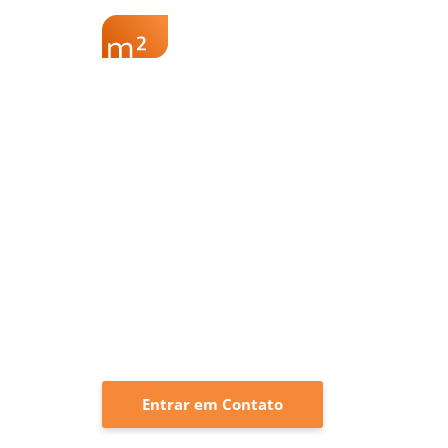
Sobre a M2
Re
Ajudamos a regulari
produtos industriali
Somos especialistas em registrar e no
junto à ANVISA
e prestamos consultoria
regulatória, agilizando o cadastro, emiss
de todo o processo de regularização de 
Entrar em Contato