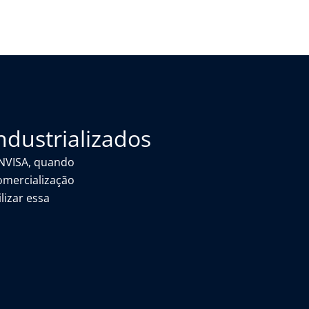
ndustrializados
ANVISA, quando
omercialização
lizar essa