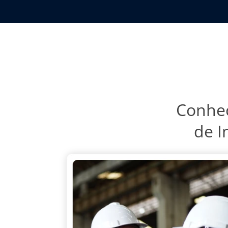
Conheç
de I