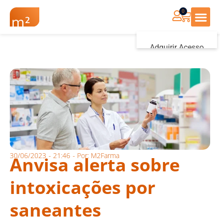
0
Renovação Farmác
Adquirir Acesso
Iniciar sessão
30/06/2023
-
21:46
- Por:
M2Farma
Anvisa alerta sobre
intoxicações por
saneantes