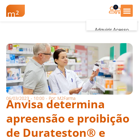
0
Renovação Farmác
Adquirir Acesso
Iniciar sessão
06/03/2023
-
10:00
- Por:
M2Farma
Anvisa determina
apreensão e proibição
de Durateston® e