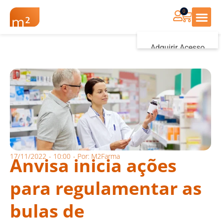
0
Renovação Farmác
Adquirir Acesso
Iniciar sessão
17/11/2022
-
10:00
- Por:
M2Farma
Anvisa inicia ações
para regulamentar as
bulas de