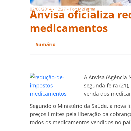
02/08/2014
-
13:27
- Por:
M2Farma
Anvisa oficializa r
medicamentos
Sumário
A Anvisa (Agência N
segunda-feira (21)
venda dos medicam
Segundo o Ministério da Saúde, a nova l
preços limites pela liberação da cobrança
todos os medicamentos vendidos no país 