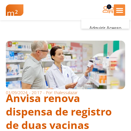
0
Renovação Farmác
Adquirir Acesso
Iniciar sessão
01/09/2024
-
20:17
- Por:
thalessalazar
Anvisa renova
dispensa de registro
de duas vacinas