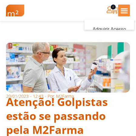
0
Renovação Farmác
Adquirir Acesso
Iniciar sessão
20/01/2023
-
12:43
- Por:
M2Farma
Atenção! Golpistas
estão se passando
pela M2Farma