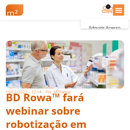
0
Renovação Farmác
Adquirir Acesso
Iniciar sessão
19/02/2022
-
12:14
- Por:
M2Farma
BD Rowa™ fará
webinar sobre
robotização em