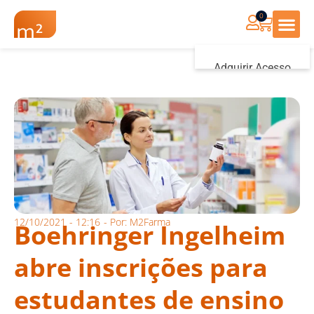
0
Renovação Farmác
Adquirir Acesso
Iniciar sessão
12/10/2021
-
12:16
- Por:
M2Farma
Boehringer Ingelheim
abre inscrições para
estudantes de ensino