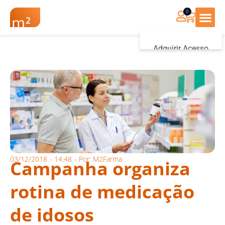
0
Renovação Farmác
Adquirir Acesso
Iniciar sessão
03/12/2018
-
14:48
- Por:
M2Farma
Campanha organiza
rotina de medicação
de idosos