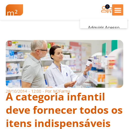
0
Renovação Farmác
Adquirir Acesso
Iniciar sessão
28/10/2014
-
12:00
- Por:
M2Farma
A categoria infantil
deve fornecer todos os
itens indispensáveis