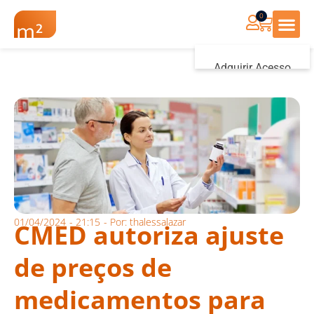
0
Renovação Farmác
Adquirir Acesso
Iniciar sessão
01/04/2024
-
21:15
- Por:
thalessalazar
CMED autoriza ajuste
de preços de
medicamentos para