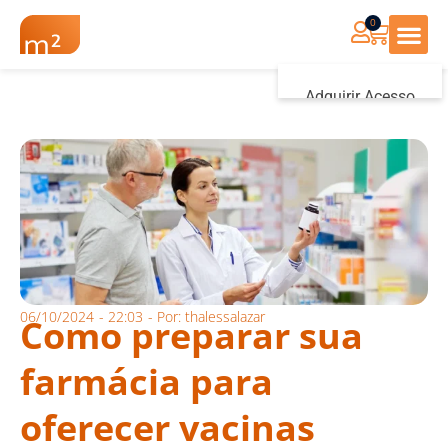
0
Renovação Farmác
Adquirir Acesso
Iniciar sessão
06/10/2024
-
22:03
- Por:
thalessalazar
Como preparar sua
farmácia para
oferecer vacinas