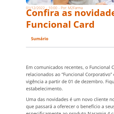
01/12/2022
-
10:00
- Por:
M2Farma
Confira as novidad
Funcional Card
Sumário
Em comunicados recentes, o Funcional 
relacionados ao “Funcional Corporativo”
vigência a partir de 01 de dezembro. Fiq
estabelecimento.
Uma das novidades é um novo cliente no
que passará a oferecer o benefício a seus
especificamente ao produto Naramig 4 c